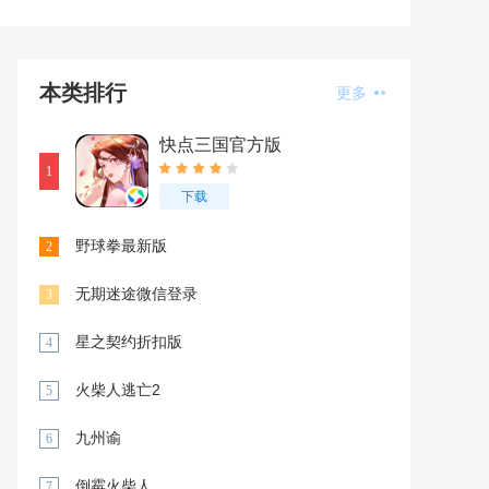
本类排行
更多
快点三国官方版
1
下载
野球拳最新版
2
无期迷途微信登录
3
星之契约折扣版
4
火柴人逃亡2
5
九州谕
6
倒霉火柴人
7