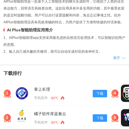
AIPlus智能助理是一款基于人工智能技术的聊天生成软件，它模拟了人类的语言
表达能力，回答语言风格更自然。这款应用具有许多实用的功能，其中最受欢迎
的是定时提醒功能。用户可以自行设置提醒和内容，免去忘记事项之忧。此外
AIPlus智能助理还具有高效准确的特点，为用户提供了方便和快捷的对话体验。
AI Plus智能助理应用简介
1、AIPlus智能助理app支持采用最先进的自然语言处理技术，可以智能识别用户
的意图。
2、输入自己感兴趣的关键词，就可以自动生成对应的各种作文。
展开
3、这个功能非常适合需要写作的人，它可以帮助用户节省和精力，同时还可以
提高写作的质量和效率。
下载排行
应用描述
1、AIPlus智能助理还具有自适应学习的功能，随着使用次数增加，它可以根据
用户整合了强大的中文训练模型，随时随地和用户交谈聊天。
掌上长理
1
4
下载
2、几乎能够回答用户提出的所有，解决各式各样的困难。
手机软件 ·
80℃
3、此外内置了多种常见文体模板，供用户快速生成符合规范的文章。
应用内容
橘子软件库蓝奏云
1、这些模板可以帮助用户轻松地完成各种文体的写作任务。
2
5
下载
手机软件 ·
80℃
2、在智能问答方面，AIPlus智能助理具备较强的知识库和语义分析能力，能够