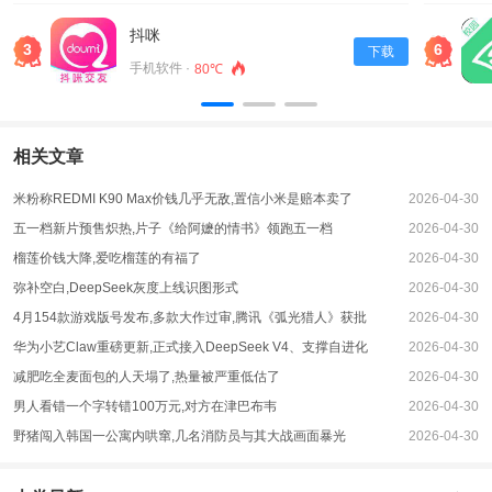
高效准确地回答用户的。
3、同时它还支持在线购物功能，在对话中，用户可以直接进行商品选择和购
抖咪
3
6
下载
买。
手机软件 ·
80℃
应用亮点
1、这个功能非常方便，可以让用户在不离开聊天窗口的情况下完成购物。
2、AIPlus智能助理还提供了个性化推荐的功能，可以根据用户的兴趣和需求，
相关文章
推荐相关的文章和商品。
3、这个功能非常实用，可以让用户更快地找到自己感兴趣的内容和商品。
米粉称REDMI K90 Max价钱几乎无敌,置信小米是赔本卖了
2026-04-30
应用优势
五一档新片预售炽热,片子《给阿嬷的情书》领跑五一档
2026-04-30
1、最后，AIPlus智能助理还支持声音的输入与输出，可以让使用者在任何地
榴莲价钱大降,爱吃榴莲的有福了
2026-04-30
方、任何、任何地点进行操作。
弥补空白,DeepSeek灰度上线识图形式
2026-04-30
2、这个功能非常实用，可以让用户在不方便使用键盘的情况下，使用语音进行
4月154款游戏版号发布,多款大作过审,腾讯《弧光猎人》获批
2026-04-30
操作。
华为小艺Claw重磅更新,正式接入DeepSeek V4、支撑自进化
2026-04-30
3、AIPlus智能助理是一款非常实用的聊天生成软件，它可以帮助用户节省和精
减肥吃全麦面包的人天塌了,热量被严重低估了
2026-04-30
力，提高工作和学习的效率。
男人看错一个字转错100万元,对方在津巴布韦
2026-04-30
野猪闯入韩国一公寓内哄窜,几名消防员与其大战画面暴光
2026-04-30