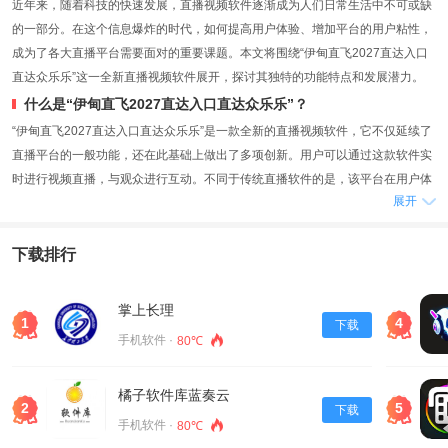
近年来，随着科技的快速发展，直播视频软件逐渐成为人们日常生活中不可或缺
的一部分。在这个信息爆炸的时代，如何提高用户体验、增加平台的用户粘性，
成为了各大直播平台需要面对的重要课题。本文将围绕“伊甸直飞2027直达入口
直达众乐乐”这一全新直播视频软件展开，探讨其独特的功能特点和发展潜力。
什么是“伊甸直飞2027直达入口直达众乐乐”？
“伊甸直飞2027直达入口直达众乐乐”是一款全新的直播视频软件，它不仅延续了
直播平台的一般功能，还在此基础上做出了多项创新。用户可以通过这款软件实
时进行视频直播，与观众进行互动。不同于传统直播软件的是，该平台在用户体
展开
验和技术上进行了深度的优化，使得直播过程更加流畅、高效。
用户界面的友好设计
下载排行
在“伊甸直飞2027直达入口直达众乐乐”的设计中，用户界面被高度简化，极大提
升了用户的使用体验。无论是新手还是资深用户，在首次使用时都能迅速上手。
软件的首页直接提供了直播入口、热门节目推荐以及用户个人资料等多个功能模
掌上长理
1
4
下载
块，用户可以一目了然地找到所需功能。
手机软件 ·
80℃
多样化的内容输出
随着人们对信息消费需求的多样化，传统直播软件往往只能满足某一类内容的输
橘子软件库蓝奏云
出。而“伊甸直飞2027直达入口直达众乐乐”则试图涵盖更多的内容类型，包括游
2
5
下载
手机软件 ·
80℃
戏直播、音乐表演、教育培训等，满足了不同受众的需求。用户可以根据自己的