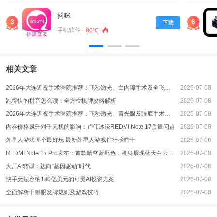
兴趣选择观看和直播的内容，极大地丰富了平台的生态。
抖咪
强大的互动功能
3
6
下载
互动是直播软件的一大特色，而“伊甸直飞2027直达入口直达众乐乐”在这方面表
手机软件 ·
80℃
现尤为突出。用户不仅可以通过弹幕与主播实时互动，还可进行投票、评论等增
加互动性。此外，平台还设置了多种激励机制，鼓励观众参与互动，提高了用户
的粘性和活跃度。
相关文章
社交化的直播体验
2026年大连近视手术医院推荐：飞秒激光、白内障手术及全飞秒手术优选指南
2026-07-08
在“伊甸直飞2027直达入口直达众乐乐”中，社交功能也得到了进一步加强。用户
跑得快的拼音怎么读：全方位棋牌攻略解析
2026-07-08
可以关注自己喜爱的主播、加入兴趣小组，甚至和其他用户共同进行直播。这种
社交化的直播体验不仅提高了用户体验，同时也增加了主播与观众之间的联系，
2026年大连近视手术医院推荐：飞秒激光、青光眼及眼底手术优选指南
2026-07-08
促进了社区的形成。
内存价格飙升对千元机的影响：卢伟冰谈REDMI Note 17质量问题
2026-07-08
技术保障与安全性
外星人游戏哪个最好玩 最新外星人游戏排行榜前十
2026-07-08
随着直播行业的发展，平台的安全问题也日益受到关注。“伊甸直飞2027直达入
REDMI Note 17 Pro发布：首款晴空蓝配色，机身展现蓝天白云魅力
2026-07-08
口直达众乐乐”在技术保障方面采取了多种防护措施，包括信息加密、举报机制
大厂AI转型：迈向“基因驱动”时代
2026-07-08
等，旨在为用户提供安全、可靠的直播环境。同时，平台还定期进行系统更新，
快手无法容纳180亿美元的可灵AI投资方案
2026-07-08
确保软件的安全性和稳定性，使用户可以在此放心交流。
全面解析干瞪眼发牌规则及游戏技巧
2026-07-08
未来的发展方向
展望未来，“伊甸直飞2027直达入口直达众乐乐”将在技术和内容上持续创新，不