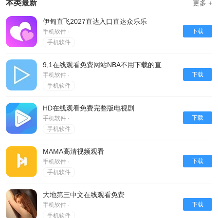
本类最新
更多 +
断优化用户体验，提升平台的整体质量。同时，平台将积极探索与其他领域的结
合，如电商直播、虚拟现实等，争取在激烈的市场竞争中占据一席之地。
伊甸直飞2027直达入口直达众乐乐
下载
总结
手机软件 ·
手机软件
综上所述，“伊甸直飞2027直达入口直达众乐乐”作为一款新兴的直播视频软件，
以其独特的功能和优势，有望在未来的直播行业中脱颖而出。无论是从用户体
9,1在线观看免费网站NBA不用下载的直
验、内容多样性还是社交功能的构建上，这款软件都展示了其巨大的潜力和广阔
下载
手机软件 ·
的发展前景。期待在不久的将来，我们可以看到“伊甸直飞2027直达入口直达众
手机软件
乐乐”的更多应用和影响。
HD在线观看免费完整版电视剧
下载
手机软件 ·
手机软件
MAMA高清视频观看
下载
手机软件 ·
手机软件
大地第三中文在线观看免费
下载
手机软件 ·
手机软件