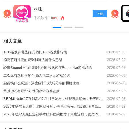
你想为饼干增添色彩，可以在这一阶段加入少许食用颜色粉，搅拌至颜色均匀即
可。
抖咪
3
6
下载
面团完成后，将其包裹在保鲜膜中，放入冰箱冷藏30分钟，使其稍微硬化，方便
手机软件 ·
80℃
后续操作。这也是制作“心糖LOGO御梦子饼干最简单三个步骤”中不可或缺的一
部分，冷藏过程可以让面团更加容易整形。
第三步：裁剪与烘焙饼干
相关文章
冷藏后的面团取出，放在撒有面粉的工作台上，使用擀面杖将面团擀开，厚度大
约为0.5厘米。接下来，利用饼干模具裁剪出你喜欢的形状。如果你想制作心糖
TCG游戏有哪些好玩 热门TCG游戏排行榜
2026-07-08
LOGO，可以提前准备好相应的模具，精确地切出logo的形状。
德克萨斯扑克的规则和玩法是什么意思
2026-07-08
将切好的饼干放在铺有烤纸的烤盘上，留出适当的间隔。此时可以再次使用食用
轻度Roguelike游戏哪个好玩 最热轻度Roguelike游戏精选
2026-07-08
颜色粉为饼干上色，增加视觉美感。最后，将烤盘放入预热好的烤箱中，以
二次元游戏推荐哪个 高人气二次元游戏精选
2026-07-08
180℃的温度烘焙约10-12分钟，直到饼干表面微微金黄。
跑得快什么玩法：深度解析与技巧分享的棋牌攻略
2026-07-08
等饼干烤好后，将它们取出，让其在烤盘上冷却片刻，然后转移至冷却架上，待
数独游戏有哪些 好玩的数独游戏盘点
2026-07-08
其完全冷却后即可享用。你的“心糖LOGO御梦子饼干”就大功告成了！而且这个
过程非常轻松，适合各个年龄段的人尝试。
REDMI Note 17系列定档7月14日发布，外观设计曝光，升级配置不升级档次
2026-07-08
通过上述的“心糖LOGO御梦子饼干最简单三个步骤”，你可以在短时间内制作出
2026年哈尔滨近视手术医院推荐：全飞秒激光、视力矫正与高度近视手术优选指南
2026-07-08
美味的饼干，和家人朋友一起分享，享受手作美食带来的乐趣。无论是作为日常
2026年哈尔滨最佳近视手术眼科医院推荐｜高度近视与激光矫正手术指南
2026-07-08
小点心，还是节日佳品，这款饼干都绝对不会让你失望！快来试试吧！