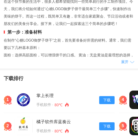
在这个快节奏的生活中，很多人都希望能找到一些简单易行的手工制作项目。今
天，我们将介绍如何通过“心糖LOGO御梦子饼干最简单三个步骤”，快速制作出
美味的饼干。而这一过程，既简单又有趣，非常适合家庭聚会、节日活动或者和
朋友们的美食分享会。接下来，让我们一起探索这三个简单的步骤吧！
第一步：准备材料
在制作“心糖LOGO御梦子饼干”之前，首先要准备好所需的材料。通常，我们需
要以下几种基本原料：
面粉：选择高筋面粉，可以增强饼干的口感。 黄油：无盐黄油是最理想的选择，
展开
能够为饼干增添丰富的奶香味。 糖：白砂糖或细砂糖均可，根据个人口味来调节
甜度。 鸡蛋：一个鸡蛋能够让饼干更松软。 香草精：少许香草精可以增加饼干
的香气。 食用颜色粉（可选）：用来制作心糖LOGO的颜色。
下载排行
所有材料准备好之后，我们就可以进入第二步了。记得在烘焙的过程中，保持烤
箱的预热，这样饼干的口感会更佳哦！
掌上长理
1
4
第二步：制作饼干面团
下载
手机软件 ·
80℃
在这一环节，我们将把所有的材料混合在一起，制作出饼干的基础面团。首先，
你需要将软化的黄油放入一个大碗中，加入白砂糖，用打蛋器搅拌至颜色变浅，
橘子软件库蓝奏云
质地变得蓬松。接着，打入一个鸡蛋，再加入香草精，继续搅拌均匀。
2
5
下载
然后，将面粉逐渐筛入混合物中，轻轻地搅拌，直到形成一个均匀的面团。如果
手机软件 ·
80℃