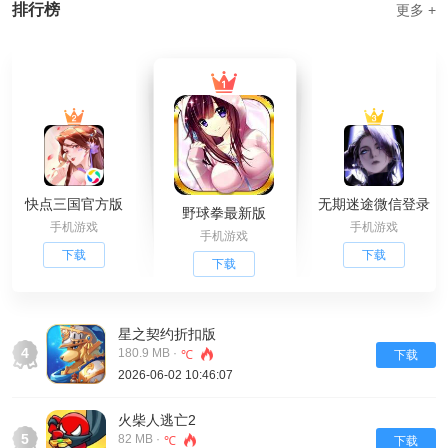
排行榜
更多 +
快点三国官方版
无期迷途微信登录
野球拳最新版
手机游戏
手机游戏
手机游戏
下载
下载
下载
星之契约折扣版
4
180.9 MB ·
℃
下载
2026-06-02 10:46:07
火柴人逃亡2
5
82 MB ·
℃
下载