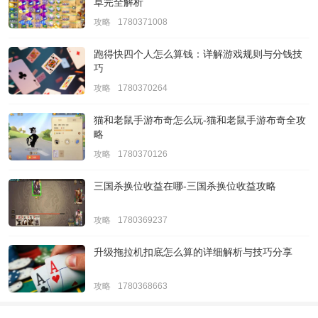
草完全解析
攻略
1780371008
跑得快四个人怎么算钱：详解游戏规则与分钱技
巧
攻略
1780370264
猫和老鼠手游布奇怎么玩-猫和老鼠手游布奇全攻
略
攻略
1780370126
三国杀换位收益在哪-三国杀换位收益攻略
攻略
1780369237
升级拖拉机扣底怎么算的详细解析与技巧分享
攻略
1780368663