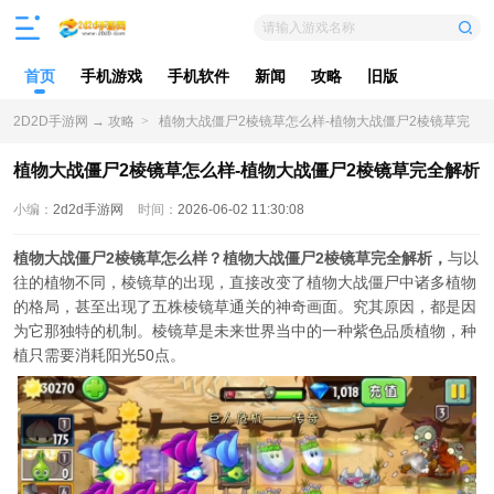
请输入游戏名称
首页
手机游戏
手机软件
新闻
攻略
旧版
2D2D手游网
→
攻略
>
植物大战僵尸2棱镜草怎么样-植物大战僵尸2棱镜草完
全解析
植物大战僵尸2棱镜草怎么样-植物大战僵尸2棱镜草完全解析
小编：
2d2d手游网
时间：
2026-06-02 11:30:08
植物大战僵尸2棱镜草怎么样？植物大战僵尸2棱镜草完全解析，
与以
往的植物不同，棱镜草的出现，直接改变了植物大战僵尸中诸多植物
的格局，甚至出现了五株棱镜草通关的神奇画面。究其原因，都是因
为它那独特的机制。棱镜草是未来世界当中的一种紫色品质植物，种
植只需要消耗阳光50点。