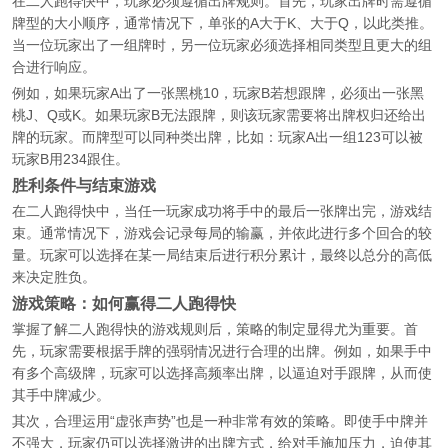
在二人跑得快中，玩家必须遵循出牌规则。首先，玩家出牌时需遵循
牌型的大小顺序，通常情况下，单张的A大于K、大于Q，以此类推。
当一位玩家出了一组牌时，另一位玩家必须选择相同类型且更大的组
合进行响应。
例如，如果玩家A出了一张黑桃10，玩家B若想跟牌，必须出一张黑
桃J、Q或K。如果玩家B无法跟牌，则该玩家需要将出牌权归还给出
牌的玩家。而牌型可以同种类出牌，比如：玩家A出一组123可以被
玩家B用234跟住。
胜利条件与结束游戏
在二人跑得快中，当任一玩家成功将手中的最后一张牌出完，游戏结
束。通常情况下，游戏会记录每局的输赢，并依此进行多个回合的较
量。玩家可以选择在某一局结束后进行积分累计，最终以总分的高低
来决定胜负。
游戏策略：如何赢得二人跑得快
掌握了解二人跑得快的游戏规则后，策略的制定显得尤为重要。首
先，玩家需要根据手牌的强弱情况进行合理的出牌。例如，如果手中
有多个高级牌，玩家可以选择高频率出牌，以逼迫对手跟牌，从而使
其手中牌减少。
其次，合理运用“虚张声势”也是一种非常有效的策略。即使手中牌并
不强大，玩家仍可以选择激进的出牌方式，给对手施加压力，迫使其