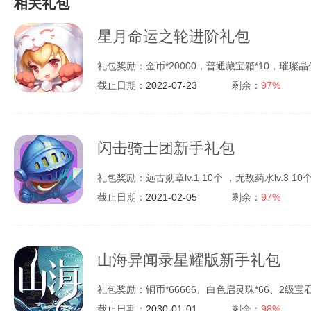
相关礼包
星月命运之轮进阶礼包
礼包奖励：金币*20000，普通藏宝箱*10，璀璨晶体
截止日期：
2022-07-23
剩余：
97%
闪击骑士团新手礼包
礼包奖励：远古勋章lv.1 10个 ，无敌药水lv.3 10
截止日期：
2021-02-05
剩余：
97%
山海异闻录星耀版新手礼包
礼包奖励：铜币*66666、白色启灵珠*66、2级宝石
截止日期：
2030-01-01
剩余：
98%