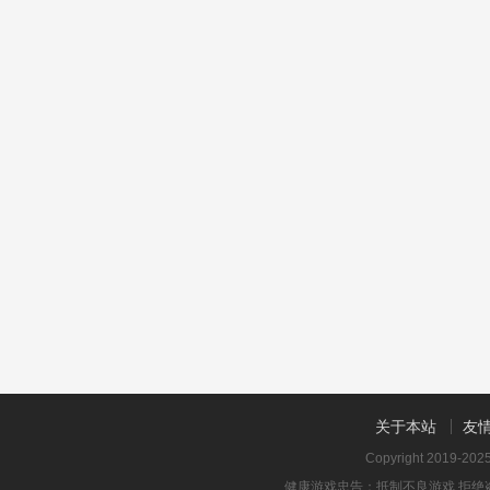
关于本站
友
Copyright 2019-20
健康游戏忠告：抵制不良游戏 拒绝盗