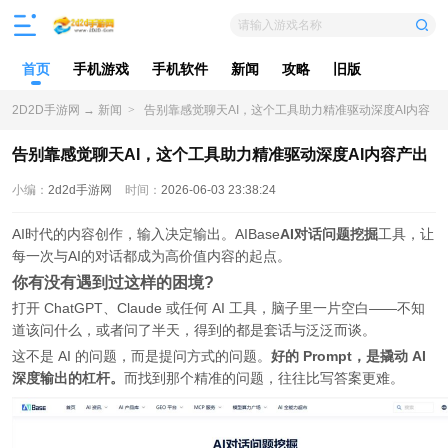
请输入游戏名称
首页
手机游戏
手机软件
新闻
攻略
旧版
2D2D手游网
→
新闻
>
告别靠感觉聊天AI，这个工具助力精准驱动深度AI内容
产出
告别靠感觉聊天AI，这个工具助力精准驱动深度AI内容产出
小编：
2d2d手游网
时间：
2026-06-03 23:38:24
AI时代的内容创作，输入决定输出。AIBase
AI对话问题挖掘
工具，让
每一次与AI的对话都成为高价值内容的起点。
你有没有遇到过这样的困境?
打开 ChatGPT、Claude 或任何 AI 工具，脑子里一片空白——不知
道该问什么，或者问了半天，得到的都是套话与泛泛而谈。
这不是 AI 的问题，而是提问方式的问题。
好的 Prompt，是撬动 AI
深度输出的杠杆。
而找到那个精准的问题，往往比写答案更难。