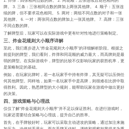
1. 炸弹：四张相同点数的牌。 2. 同花顺：五张连续且花色相同的
牌。 3. 三条：三张相同点数的牌加上两张其他牌。 4. 顺子：五张连
续的牌，但不要求花色相同。 5. 两对：两组不同点数的对子和一张
其他牌。 6. 一对：两张同点数的牌加上一张其他牌。 7. 高牌：三张
不同点数的牌。
了解牌型后，玩家可以在实际游戏中更有针对性地进行策略制定。
三、炸金花规则大小顺序详解
至此，我们逐步进入“炸金花规则大小顺序”的详细解析阶段。根据之
前提到的牌型，我们看到，炸弹和同花顺的威力最大，而高牌则是最
弱的牌型。在实际游戏中，牌型的比较不仅影响玩家的获胜机率，更
是策略制定的基础。
例如，在玩家比牌时，若一名玩家手中持有炸弹，其无疑可以压倒任
何其他牌型。同样地，如果一名玩家手中是高牌，则很难在比拼中取
得胜利。因此，熟悉牌型的大小规则，能帮助玩家在游戏中做出更好
的决策。
四、游戏策略与心理战
仅仅了解“炸金花规则大小顺序”并不足以保证胜利。在进行游戏时，
玩家还需要结合策略与心理战，提升自己的胜率。
首先，在手牌较好时，玩家可以采取主动进攻的策略，通过加注来施
加压力，迫使对手退出。而在手牌不佳时，谨慎和观察则显得尤为重