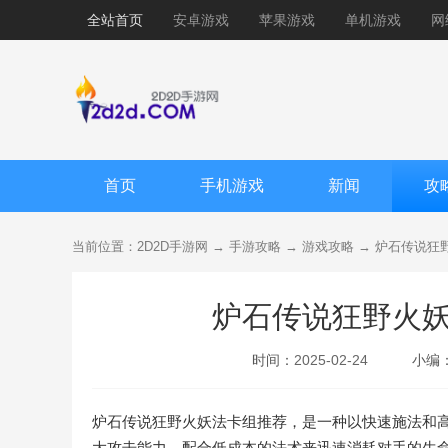
全站首页
安卓游戏
苹果游戏
单机游戏
网
首页
手机游戏
新闻
攻
当前位置：
2D2D手游网
→
手游攻略
→
游戏攻略
→
炉石传说狂
炉石传说狂野火妖
时间：
2025-02-24
小编
炉石传说狂野火妖法卡组推荐，是一种以快速施法和
大攻击能力，配合低成本的法术来迅速消耗对手的生