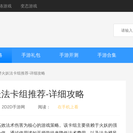
络游戏
变态游戏
略
手游礼包
手游开测
手游合集
野火妖法卡组推荐-详细攻略
法卡组推荐-详细攻略
：
2D2D手游网
阅读：
在手机上看
高效法术伤害为核心的游戏策略。该卡组主要依赖于火妖的强
命值。通过使用诸如巫师学徒来降低法术费用，以及法力飓风