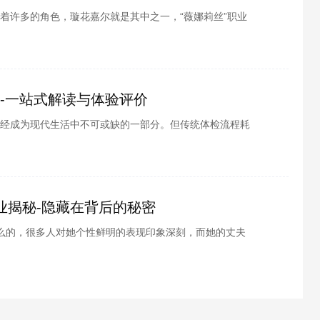
着许多的角色，璇花嘉尔就是其中之一，“薇娜莉丝”职业
雾境序列薇娜莉丝怎么样?接下来就由小编给大家带来了
检-一站式解读与体验评价
经成为现代生活中不可或缺的一部分。但传统体检流程耗
头疼。最近推出的“2对1:三人一次性体检”服务，以其创新
业揭秘-隐藏在背后的秘密
么的，很多人对她个性鲜明的表现印象深刻，而她的丈夫
话题。他究竟是从事什么职业?为什么网友们对他的身份