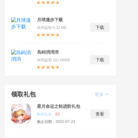
月球漫步下载
下载
休闲益智
9.32 MB
岛屿消消消
下载
休闲益智
101.06MB
领取礼包
更多
星月命运之轮进阶礼包
查看
剩余礼包：
83
截止日期：
2022-07-23