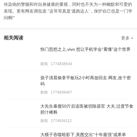
传染病的警惕和对自身健康的重视，同时也不失为一种幽默和可爱的
表现。更有网友调侃道:“这哥哥真是‘逃跑达人’，保护自己也是一门学
问啊!”
相关阅读
更多 +
快门思想之上,vivo 想让手机学会“看懂”这个世界
新闻
1774838544
孩子清晨偷拿平板玩2小时再放回去 网友,改个密
码
新闻
1774836467
大先生暴瘦50斤后送医被切除器官 大夫,过度节食
胆汁稀释
新闻
1774836112
大模子吞噬暗影下,美图交出“十年最强”成果单