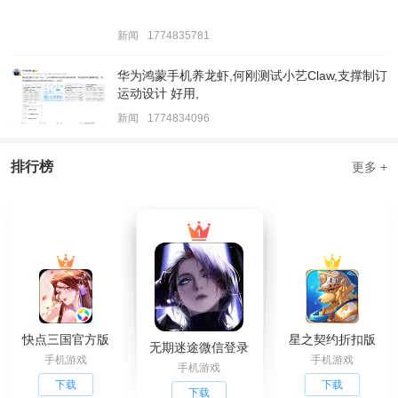
新闻
1774835781
华为鸿蒙手机养龙虾,何刚测试小艺Claw,支撑制订
运动设计 好用,
新闻
1774834096
排行榜
更多 +
快点三国官方版
星之契约折扣版
无期迷途微信登录
手机游戏
手机游戏
手机游戏
下载
下载
下载