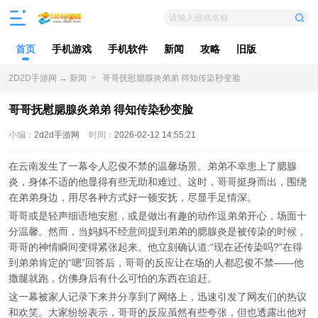
请输入游戏名称
首页
手机游戏
手机软件
新闻
攻略
旧版
2D2D手游网
→
新闻
>
哥哥抚慰腮腺炎弟弟 得知传染秒变脸
哥哥抚慰腮腺炎弟弟 得知传染秒变脸
小编：
2d2d手游网
时间：
2026-02-12 14:55:21
在云南发生了一幕令人忍俊不禁的温馨场景。弟弟不幸患上了腮腺
炎，身体不适的他显得有些无助和难过。这时，哥哥挺身而出，围绕
在弟弟身边，用尽各种方式好一顿安抚，尽显手足情深。
哥哥或是轻声细语地安慰，或是做出有趣的动作逗弟弟开心，场面十
分温馨。然而，当妈妈不经意间提到弟弟的腮腺炎是被传染的时候，
哥哥的神情瞬间变得紧张起来。他立刻确认道:“现在还传染吗?”在得
到弟弟肯定的“嗯”回答后，哥哥的反应让在场的人都忍俊不禁——他
撒腿就跑，仿佛身后有什么可怕的东西在追赶。
这一幕被家人记录下来并分享到了网络上，迅速引发了网友们的热议
和欢笑。大家纷纷表示，哥哥的反应虽然有些夸张，但也透露出他对