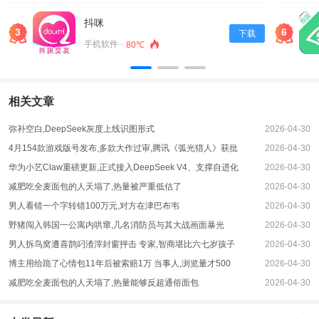
有最新的资源软件更新，可以让大家快速获取到自己想要的资源。
应用优势
抖咪
3
6
下载
1、它的最新版本更新及时，非常好用。
手机软件 ·
80℃
2、它还为大家带来了更多优质体验，每天还会及时更新，根据用户的需求来推
荐更多个性化软件。
3、每天都有全新的软件资源在里面进行查看，用户可以挑选自己喜欢的软件在
相关文章
相应的位置进行选择。
橘子软件库蓝奏云地址
弥补空白,DeepSeek灰度上线识图形式
2026-04-30
橘子软件库蓝奏云分享，每天分享各种精品软件，破解软件，破解游戏!只分享精
4月154款游戏版号发布,多款大作过审,腾讯《弧光猎人》获批
2026-04-30
品软件，不分享那些垃圾没啥用的软件
华为小艺Claw重磅更新,正式接入DeepSeek V4、支撑自进化
2026-04-30
橘子软件库蓝奏云：http://dlrjk.com/go
减肥吃全麦面包的人天塌了,热量被严重低估了
2026-04-30
应用说明
男人看错一个字转错100万元,对方在津巴布韦
2026-04-30
1、同时用户也可以在软件中进行搜索下载，感受不同的绿色软件类型在相应的
野猪闯入韩国一公寓内哄窜,几名消防员与其大战画面暴光
2026-04-30
位置进行体验下载。
男人拆鸟窝遭喜鹊叼渣滓封窗抨击 专家,智商堪比六七岁孩子
2026-04-30
2、用户可以在里面搜索到对应的软件体验。
博主用给跪了心情包11年后被索赔1万 当事人,浏览量才500
2026-04-30
3、橘子软件库蓝奏云同时还提供了很全面的服务，众多轻人信赖的选择，安全
减肥吃全麦面包的人天塌了,热量能够反超通俗面包
2026-04-30
可靠，值得一试。