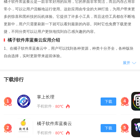
橘子软件库蓝奏云是一款非常好用的应用，它的界面非常简洁，而且内存占用非
常小，可以让用户流畅地运行使用。这款应用由专业的大神打造，为用户带来更
多的惊喜和黑科技的玩机体验。它提供了许多小工具，而且这些工具都在不断地
更新中，用户只需要刷新一下就可以看到最新的内容。同时它也免费下载更便
捷，不同分类可以让用户更快地找到自己感兴趣的内容。
橘子软件库蓝奏云应用介绍
1、在橘子软件库蓝奏云中，用户可以找到各种资源，种类十分齐全，各种版块
自由选择，实时更新带来超前体验。
展开
2、它的内存占比非常小，使用起来非常简单，而且安全绿色，用户可以放心使
用。
3、同时它也提供了超多的软件资源和黑科技道具，用户可以在里面进行查看和
下载排行
体验。
应用描述
掌上长理
1
4
下载
1、每天都有全息你的排行榜软件进行一定的了解和下载使用，而且一些版本都
手机软件 ·
80℃
可以直接免费下载，还有很多最新应用也能提供，功能十分全面。
2、在软件中，用户可以选择自己喜欢的软件类型进行下载，查看自己喜欢的软
橘子软件库蓝奏云
件。
2
5
下载
3、橘子软件库是一个为大家提供蓝奏云资源免费下载的黑科技神器，每天都会
手机软件 ·
80℃