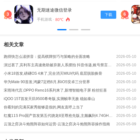
景，各种三国武将登场，让你享受触手可及的战略与激情。
3、游戏玩法精彩刺激，快试试吧。
无期迷途微信登录
3
6
下载
游戏说明
手机游戏 ·
80℃
1、玩家可以尽情的发挥最佳探索操作的玩法，在任务中学会采集珍稀材料，取
得名肴菜谱，掌握厨艺技巧。
2、玩家可以体验到各种不同的玩法和挑战，让自己不断成长和提升。
相关文章
3、玩家可以与好友一起组队，共同探索游戏世界，创造出属于自己的传奇故
事。
跑得快怎么读拼音：提高棋牌技巧与策略的全面攻略
2026-05-10
演过甚了,宾利车主高速救助被弃新人系摆拍 抖音传递,账号禁言并作废营利权限
2026-05-10
小米18首发,磅礴OS 4来了,完全消灭MIUI代码 底层脱胎换骨
2026-05-10
华为Mate 90首发,鸿蒙7定档6月,和iOS安卓三分世界
2026-05-10
宋雨琦代言,OPPO Reno16系列来了,新增智能电子屏 粉丝狂喜
2026-05-10
iQOO 15T首发天玑9500希奇版,实测帧率无敌 稳如泰山
2026-05-10
你看到的完满买家秀能够是假的,网友直呼上当了
2026-05-10
红魔11S Pro国产首发第五代骁龙8至尊抢先版,主频飙到4.74GHz 最强机能神机
2026-05-10
云顶之弈决斗炮熊阵容如何运营-云顶之弈决斗炮熊阵容操作指南
2026-05-09