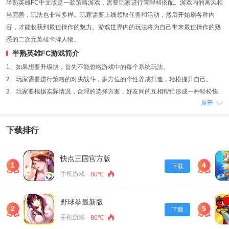
半熟英雄FC中文版是一款策略游戏，需要玩家进行管理和搭配。游戏内的画风相
当完善，玩法也非常多样。玩家需要上线领取任务和活动，然后开始刷各种内
容，才能收获到最佳操作的魅力。游戏世界内的玩法将为自己带来最佳操作的熟
悉的二次元英雄卡牌人物。
半熟英雄FC游戏简介
1、如果想要升级快，首先不能忽略游戏中的每个系统玩法。
2、玩家需要进行策略的对决战斗，多方位的个性养成打造，轻松提升自己。
3、玩家要根据实际情况，合理的选择方案，好友间的互相帮忙形成一种轻松快
展开
乐的游戏社区氛围。
游戏优势
下载排行
1、游戏场景画风采用Q萌风格，精致唯美的场景地图副本霸气炫酷的各个特色英
雄专属技能，给你带来欢快体验。
2、爆装玩法，离线也可以畅快升级。
快点三国官方版
1
4
下载
3、经营的方案和管理都得靠自己的全面全面的探索冒险对玩家来说都将格外的
手机游戏 ·
80℃
带感，更能让玩家对环境布置也着极大改变，这样的操作也是非常完美。
游戏描述
野球拳最新版
1、半熟英雄FC中文版一款激情四射的三国时代的获取，体验畅快。
2
5
下载
手机游戏 ·
80℃
2、玩家将回到三国乱世，体验三国时代的风风雨雨，完美还原真实的三国场