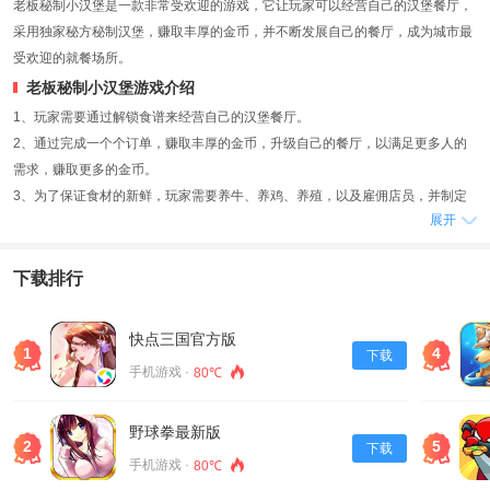
老板秘制小汉堡是一款非常受欢迎的游戏，它让玩家可以经营自己的汉堡餐厅，
采用独家秘方秘制汉堡，赚取丰厚的金币，并不断发展自己的餐厅，成为城市最
受欢迎的就餐场所。
老板秘制小汉堡游戏介绍
1、玩家需要通过解锁食谱来经营自己的汉堡餐厅。
2、通过完成一个个订单，赚取丰厚的金币，升级自己的餐厅，以满足更多人的
需求，赚取更多的金币。
3、为了保证食材的新鲜，玩家需要养牛、养鸡、养殖，以及雇佣店员，并制定
展开
适当的宣传策略来吸引更多的顾客。
游戏优点
下载排行
1、玩家可以尝试各种菜肴，以满足顾客的需求，生产实惠的快餐，从而获得更
多的收益。
2、当玩家有了足够的金钱之后，就可以扩大养殖，化身全球餐饮决策者，推出
快点三国官方版
1
4
下载
更多的新品，如儿童套餐、黄金配比等，以吸引更多的顾客。
手机游戏 ·
80℃
3、玩家需要不断挑战，承担精彩的风险，完成更多的任务，以获得更多的金币
和经验，带来精彩的游戏体验。
野球拳最新版
游戏优势
2
5
下载
手机游戏 ·
80℃
1、同时玩家也可以开启更多的分店，尝试不同的经营方式和烹饪方式，更好地