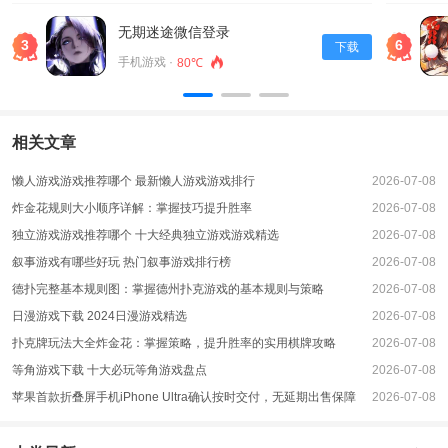
发展自己的餐厅。
2、老板秘制小汉堡是一款非常有趣的游戏，它让玩家可以亲手制作小汉堡。
无期迷途微信登录
3
6
下载
3、如果你也想体验这种乐趣，那就来试试吧。开一家汉堡快餐店，甚至成为快
手机游戏 ·
80℃
餐业的巨头。
相关文章
懒人游戏游戏推荐哪个 最新懒人游戏游戏排行
2026-07-08
炸金花规则大小顺序详解：掌握技巧提升胜率
2026-07-08
独立游戏游戏推荐哪个 十大经典独立游戏游戏精选
2026-07-08
叙事游戏有哪些好玩 热门叙事游戏排行榜
2026-07-08
德扑完整基本规则图：掌握德州扑克游戏的基本规则与策略
2026-07-08
日漫游戏下载 2024日漫游戏精选
2026-07-08
扑克牌玩法大全炸金花：掌握策略，提升胜率的实用棋牌攻略
2026-07-08
等角游戏下载 十大必玩等角游戏盘点
2026-07-08
苹果首款折叠屏手机iPhone Ultra确认按时交付，无延期出售保障
2026-07-08