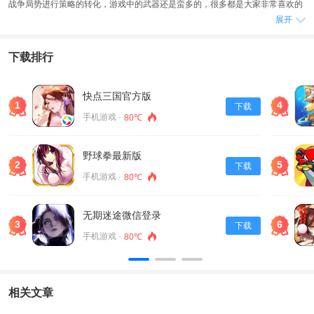
战争局势进行策略的转化，游戏中的武器还是蛮多的，很多都是大家非常喜欢的
展开
现代化射击武器，战地模拟器多个兵种尽在其中，随心所欲的选择自己喜欢的兵
种展开战斗。
下载排行
游戏亮点
多种枪战地图和模式供你选择，华丽的游戏场景，众多的游戏角色
可以加入丰富的战场，解锁各种地图，对付不同地形和场景的对手
快点三国官方版
1
4
下载
每一关都分配一个秘密任务，自由选择，完成任务，赢得大量奖励
手机游戏 ·
80℃
武器选择多样丰富。各种枪械都可以升级，更好性能有助于你战斗
游戏地图介绍
野球拳最新版
1、海岛：
2
5
下载
手机游戏 ·
80℃
这张图是蓝方优势。蓝方老家跟相邻的两个重生点相当近，因而能快速夺取较多
的点，而另一方面红方的两个相邻据点距离都不是很近，尤其是农场。如果红军
想要获得3点一开始就要马不停蹄的赶路，直接去农场，但是如果没有代步工具
无期迷途微信登录
3
6
下载
一定比蓝军慢，而且都放心，开局的车车基本上没有你的的份，所以直接把载具
手机游戏 ·
80℃
关了吧，这样你跟蓝军到达的时间所差无几。蓝军一旦占领农场，红方基本上打
不上来，而且有个一夫当关万夫莫开的机枪对着红军进攻路线，因为进攻路线较
窄比较难以展开;而红军占领农场，蓝军的战场宽度相当高，打个屁。尽管如此我
相关文章
还是觉得这是最好的图。