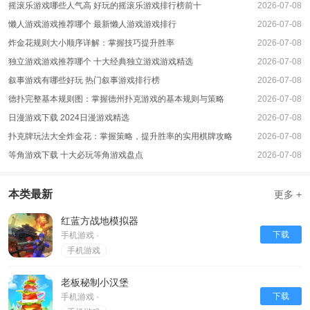
2、沙漠：
摇滚乐游戏哪些人气高 好玩的摇滚乐游戏排行榜前十
2026-07-08
蓝方最强图，应该也是全游戏最大地图，基本上是步兵协同坦克作战，不过这张
懒人游戏游戏推荐哪个 最新懒人游戏游戏排行
2026-07-08
图红方破局难如登天，先不说这个操蛋的大山给分成了3/4，就说这个地图太平
炸金花规则大小顺序详解：掌握技巧提升胜率
2026-07-08
了，大家都知道这些个ai打枪准，特么的真的不敢暴漏，红方想赢必须打矿坑，
独立游戏游戏推荐哪个 十大经典独立游戏游戏精选
2026-07-08
不过基本上打不过。这个鸟图我不晓得说什么。
叙事游戏有哪些好玩 热门叙事游戏排行榜
2026-07-08
3、航母：
德扑完整基本规则图：掌握德州扑克游戏的基本规则与策略
2026-07-08
方最强图，基本上蓝方被红方压着打。红方很容易给蓝方压力，而蓝方呵呵呵。
不过蓝方想赢可以调低bot数量，理论上人数越低越容易赢，毕竟红方有2点，有
日漫游戏下载 2024日漫游戏精选
2026-07-08
飞机。
扑克牌玩法大全炸金花：掌握策略，提升胜率的实用棋牌攻略
2026-07-08
等角游戏下载 十大必玩等角游戏盘点
2026-07-08
本类最新
更多 +
红蓝方战地模拟器
下载
手机游戏 ·
手机游戏
老板秘制小汉堡
下载
手机游戏 ·