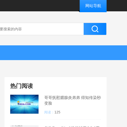
网站导航
热门阅读
哥哥抚慰腮腺炎弟弟 得知传染秒
变脸
阅读：
125