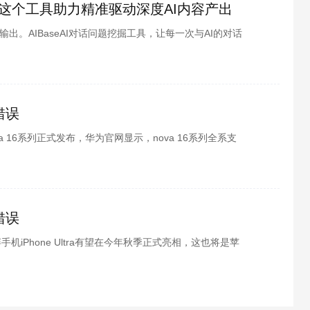
，这个工具助力精准驱动深度AI内容产出
出。AIBaseAI对话问题挖掘工具，让每一次与AI的对话
有没有遇到过这样的困境?打开
错误
a 16系列正式发布，华为官网显示，nova 16系列全系支
感握姿是鸿蒙6独有的智能交互
错误
机iPhone Ultra有望在今年秋季正式亮相，这也将是苹
品之一。日前，博主定焦数码