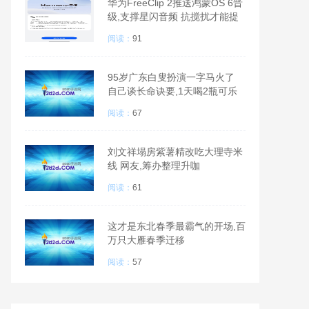
华为FreeClip 2推送鸿蒙OS 6晋
级,支撑星闪音频 抗搅扰才能提
拔
阅读：
91
95岁广东白叟扮演一字马火了
自己谈长命诀要,1天喝2瓶可乐
阅读：
67
刘文祥塌房紫薯精改吃大理寺米
线 网友,筹办整理升咖
阅读：
61
这才是东北春季最霸气的开场,百
万只大雁春季迁移
阅读：
57