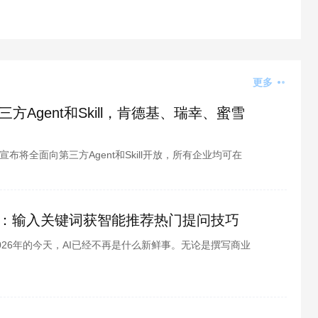
更多
Agent和Skill，肯德基、瑞幸、蜜雪
宣布将全面向第三方Agent和Skill开放，所有企业均可在
ent。据悉，瑞幸咖啡、肯德基、
南：输入关键词获智能推荐热门提问技巧
026年的今天，AI已经不再是什么新鲜事。无论是撰写商业
不会调戏几句ChatGPT或Cla