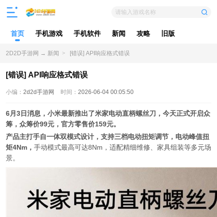
请输入游戏名称
首页
手机游戏
手机软件
新闻
攻略
旧版
2D2D手游网
→
新闻
>
[错误] API响应格式错误
[错误] API响应格式错误
小编：
2d2d手游网
时间：
2026-06-04 00:05:50
6月3日消息，小米最新推出了米家电动直柄螺丝刀，今天正式开启众
筹，众筹价99元，官方零售价159元。
产品主打手自一体双模式设计，支持三档电动扭矩调节，电动峰值扭
矩4Nm，
手动模式最高可达8Nm，适配精细维修、家具组装等多元场
景。