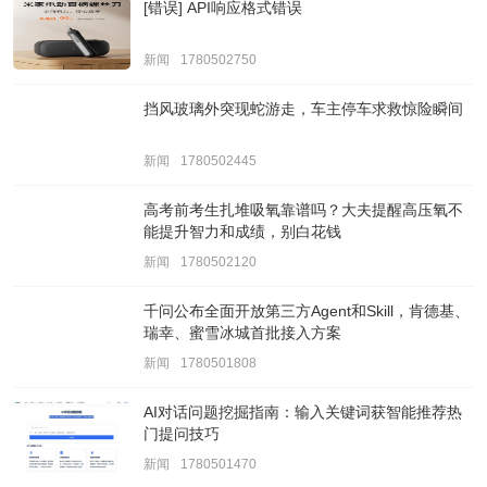
[错误] API响应格式错误
新闻
1780502750
挡风玻璃外突现蛇游走，车主停车求救惊险瞬间
新闻
1780502445
高考前考生扎堆吸氧靠谱吗？大夫提醒高压氧不
能提升智力和成绩，别白花钱
新闻
1780502120
千问公布全面开放第三方Agent和Skill，肯德基、
瑞幸、蜜雪冰城首批接入方案
新闻
1780501808
AI对话问题挖掘指南：输入关键词获智能推荐热
门提问技巧
新闻
1780501470