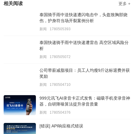
相关阅读
更多 +
泰国骑手雨中送快递遭闪电击中，头盔致胸部烧
伤，护身符当场开裂案例分析
新闻
1780505393
泰国快递骑手雨中送快递遭雷击 高空区域风险分
析
新闻
1780505072
公司带薪减脂项目：员工人均瘦9斤达标退费并获
奖励
新闻
1780504710
999元讯飞AI录音卡正式发售：磁吸手机变录音神
器，自研降噪算法提升录音质量
新闻
1780504376
[错误] API响应格式错误