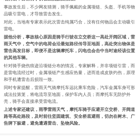
事故发生后，不少网友猜测，骑手佩戴的金属项链、头盔、手机等物
品吸引雷电，才导致雷击发生。
对此，当地有专家表示此次雷击纯属巧合，没有任何物品会主动吸引
雷电。
据他分析，事故核心原因是骑手行驶在立交桥这一高处开阔区域，雷
雨天气中，空气中的电荷会沿最短路径传导至地面，高处突出物体是
雷击高发目标，即便不是这辆摩托车，闪电也会击中当时途经该位置
的其他车辆。
针对骑手烧伤痕迹沿项链分布的情况，专家解释，并非项链引雷，而
是雷电流经过时，金属项链产生感应热量，进而造成皮肤灼伤，原理
和手机遭雷击后损毁一致。
同时专家提醒，雷雨天气骑摩托车远比乘车危险，汽车金属车身可形
成法拉第笼，将电流导至地面，保护车内人员；而摩托车无防护外
壳，骑手会直接承受雷电流。
上述专家还建议，雨季雷雨天气，摩托车骑手应避开立交桥、开阔道
路等高处路段，及时前往坚固建筑、安全桥底避雨，切勿在树木、广
告牌下躲避，避免遭遇雷击、坠物风险。