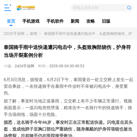
请输入游戏名称
首页
手机游戏
手机软件
新闻
攻略
旧版
2D2D手游网
→
新闻
>
泰国骑手雨中送快递遭闪电击中，头盔致胸部烧伤，护
身符当场开裂案例分析
泰国骑手雨中送快递遭闪电击中，头盔致胸部烧伤，护身符
当场开裂案例分析
小编：
2d2d手游网
时间：
2026-06-04 00:49:53
6月3日消息，据报道，6月2日下午，泰国曼谷一处立交桥上发生一起
雷击事故，一名快递骑手在暴雨中作业时不幸被闪电击中，身受重
伤。
据了解，事发时当地正值暴雨，立交桥上有不少车辆正常通行。视频
画面显示：一道闪电突然劈落，精准击中一名骑行中的快递骑手，骑
手当场倒地，场面十分危险。
据悉，这名骑手今年46岁，事发时正在正常配送快递。闪电直击其头
盔，造成他脖子至胸口部位严重烧伤，随身佩戴的护身符项链也被当
场劈裂，目前骑手仍在医院接受救治。