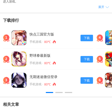
进入游戏。
展开
3、在DNF手游韩服中，玩家还可以体验到一些新的内容，例如首次在
MobileDungeon&Fighter中引入的压倒性规模LotusRaid，以及漫游枪手等职
业。
下载排行
游戏说明
1、对于一些错误，玩家可以进入官网来寻求解决方案。
快点三国官方版
1
4
下载
2、不同的职业也有自己的特点，例如物理型职业可以在自由竞技场中体验伟大
手机游戏 ·
80℃
的战斗，而魔法职业则不能佩戴骨戒，需要注意。
3、对于元素、魔道、气功等职业，因为没有玩过，无法给出关键性的建议。
野球拳最新版
游戏特点
2
5
下载
手机游戏 ·
80℃
1、游戏中还有一些新增的内容，例如易于开发子角色、新增探险区等。
2、此外鬼泣也是一款备受玩家喜爱的职业，55版本的鬼泣拥有强力的觉醒鱼头
和各类技能，可以让玩家体验到极限动作。
无期迷途微信登录
3
6
下载
3、最后，DNF手游韩服是一款正版授权的2D横版格斗手游，地下城与勇士M韩
手机游戏 ·
80℃
服已正式上线开服，玩家可以下载40912MB的游戏数据来进入游戏。
相关文章