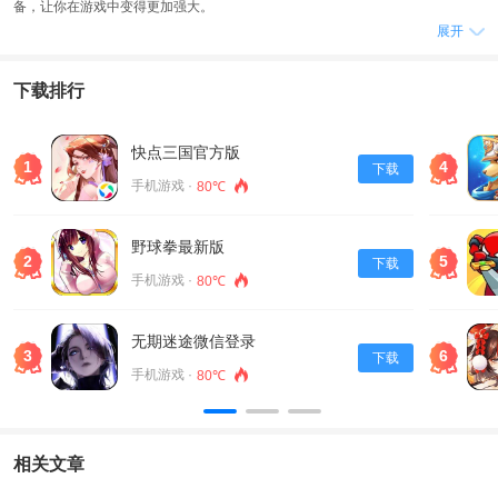
备，让你在游戏中变得更加强大。
展开
游戏说明
1、而游戏中还有丰富的地图和道具选项，可以让你在游戏中感觉更加立体和真
下载排行
实。
2、游戏的入门门槛非常低，即使你没有很好的游戏技能，你也可以轻松地入
门。
快点三国官方版
1
4
下载
3、而且游戏的成长性也非常强，你可以通过不断地升级和进阶来提升自己的实
手机游戏 ·
80℃
力。
游戏优点
野球拳最新版
1、游戏的画风十分有趣，音效也非常逼真，让你在游戏中可以享受到完美的游
2
5
下载
手机游戏 ·
80℃
戏体验。
2、而且游戏的玩法非常刺激，每一个房间都将提供一个新的挑战，让你在游戏
中不断地挑战自己。
无期迷途微信登录
3
6
下载
3、游戏中有着各种各样的装备，包括武器、护甲、附魔等等，你可以通过不断
手机游戏 ·
80℃
地收集和升级来提升自己的实力。
游戏内容
1、而最推荐大家使用的就是“树枝”，因为它玩起来十分顺手，而且可以根据玩家
相关文章
持有的数量来增加额外的伤害，让你在游戏中变得更加强大。