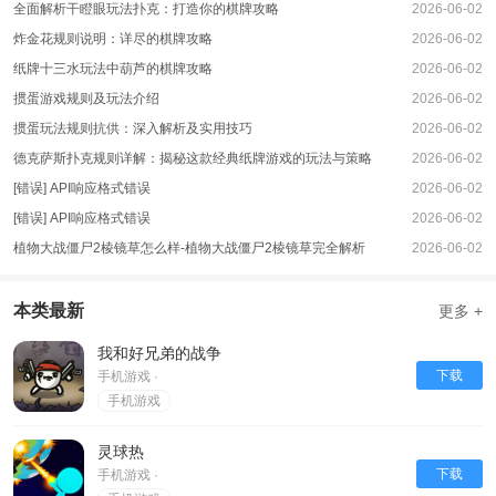
2、游戏中的割草体验也非常不错，你可以操控土豆兄弟满地图移动走位，收割
全面解析干瞪眼玩法扑克：打造你的棋牌攻略
2026-06-02
一波波敌人，完成你的割草操作，成功闯关吧。
炸金花规则说明：详尽的棋牌攻略
2026-06-02
3、而且实战过程中收获的材料也是很多了，这样就有了更多的机会去抽取其他
纸牌十三水玩法中葫芦的棋牌攻略
2026-06-02
的树枝，让你在游戏中变得更加强大。
掼蛋游戏规则及玩法介绍
2026-06-02
掼蛋玩法规则抗供：深入解析及实用技巧
2026-06-02
德克萨斯扑克规则详解：揭秘这款经典纸牌游戏的玩法与策略
2026-06-02
[错误] API响应格式错误
2026-06-02
[错误] API响应格式错误
2026-06-02
植物大战僵尸2棱镜草怎么样-植物大战僵尸2棱镜草完全解析
2026-06-02
本类最新
更多 +
我和好兄弟的战争
下载
手机游戏 ·
手机游戏
灵球热
下载
手机游戏 ·