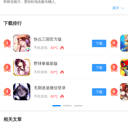
和射击能力，更轻松地击败马桶人。
展开
2、此外玩家还需要合理掌握射击时机，选择合适的时机进行射击，因为马桶人
在屏幕上移动速度较快。
3、屏幕上会出现不断移动的像素马桶人目标。
下载排行
游戏优势
1、玩家需要使用准确的瞄准和射击技巧，击中马桶人并消灭它们。
快点三国官方版
1
4
下载
2、每次成功击败马桶人都会获得一定数量的钻石奖励，玩家可以使用这些钻石
手机游戏 ·
80℃
购买更强大的武器，提升自己的射击能力。
3、为了更好地击退马桶人，玩家需要仔细观察马桶人的移动轨迹和攻击方式，
野球拳最新版
合理调整自己的瞄准和射击策略，以取得更好的效果。
2
5
下载
手机游戏 ·
80℃
游戏描述
1、此外游戏中还提供了多种任务和挑战，包括消灭敌人、保护目标等，玩家需
要根据不同的任务和挑战选择合适的武器和道具。
无期迷途微信登录
3
6
下载
2、马桶狙击手还提供了丰富的游戏场景，包括城市、森林、沙漠等，让玩家可
手机游戏 ·
80℃
以在不同的场景中体验不同的射击感觉。
3、此外游戏中还提供了多种道具供玩家选择，包括手榴弹、烟雾弹、医疗包
等，玩家可以根据自己的需求选择合适的道具来提高自己的战斗能力。
相关文章