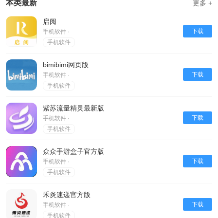
是小说新手还是资深读者，都能在启阅中找到满足自己阅读需求的作品。如果你
本类最新
更多 +
是一个热爱阅读小说的人，不妨给启阅一次机会，相信你会被它所吸引。
启阅
下载
手机软件 ·
手机软件
bimibimi网页版
下载
手机软件 ·
手机软件
紫苏流量精灵最新版
下载
手机软件 ·
手机软件
众众手游盒子官方版
下载
手机软件 ·
手机软件
禾炎速递官方版
下载
手机软件 ·
手机软件