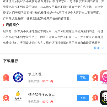
欢迎使用启阅app-小说爱好者专属平台!在这里您可以尽情畅享大量图书资源，并
无需担心找不到喜爱的读物。与其他应用截然不同之处在于无广告干扰、完全免
费!简约而美观的界面设计确保极佳视觉体验;更可根据个人喜好自由调节亮度、
背景等设置;独有一键恢复数据功能带来便捷操作体验。
启阅简介
启阅是一款专为小说迷打造的专属应用，用户可以在这里体验海量的书源，再也
不用担心找不到想看的书了。而且，这款应用没有任何广告，并且所有内容都是
免费提供的。界面设计简约大方，用户还可以根据自己的喜好自由设置观看亮
展开
度、背景等等，并且支持一键恢复数据功能。
软件亮点
下载排行
1. 海量书源：启阅提供了大量的书源，无论是经典作品还是热门新书，用户都能
轻松找到并阅读。
2. 无广告：与其他小说应用不同，在启阅中你将不会被任何广告打扰，全程畅快
掌上长理
1
4
下载
地享受阅读乐趣。
手机软件 ·
80℃
3. 全免费：所有内容均为免费提供，让用户无需花费一分钱即可畅读喜爱的小
说。
橘子软件库蓝奏云
4. 简约界面：启阅采用简洁清晰的界面设计风格，让用户能够更加专注地沉浸在
2
5
下载
故事中。
手机软件 ·
80℃