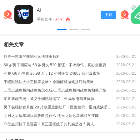
软件特色
1. 自由定制化：用户可以根据个人喜好设置观看亮度、背景颜色等参数，在舒适
AI
3
6
下载
的环境下进行阅读。
手机软件 ·
80℃
2. 一键恢复数据：启阅支持一键恢复数据的功能，让用户不用担心书籍记录丢失
或设备更换时的繁琐操作。
3. 持续更新：启阅团队会不断更新和添加新的书源和小说内容，确保用户能够持
相关文章
续获得全新的阅读体验。
4. 离线下载：用户可以将喜欢的小说下载到本地进行离线阅读，无需联网即可畅
扑克干瞪眼的规则和玩法详细解析
2026-05-21
享阅读乐趣。
60 岁男子回应与 68 岁男友 520 领证：不求帅气，真心最重要
2026-05-21
软件内容
小鹏 G6 起售价 26.98 万，12 小时狂卖 24863 台引爆市场
2026-05-21
启阅提供了各种类型的小说内容，包括玄幻、都市、仙侠、言情等等。用户可以
干瞪眼玩法大小王棋牌攻略：全面解析游戏技巧与策略
2026-05-21
通过搜索或浏览推荐来找到自己感兴趣的作品，并在应用中进行在线阅读。每本
三国志战略版内政建筑怎么玩-三国志战略版内政建筑相关介绍
2026-05-21
小说都有详细的简介和目录，方便用户快速了解和选择。同时，启阅还支持章节
618 新疆专场：通义千问赋能淘宝，AI 爆改电商新体验
2026-05-21
书签功能，让用户随时回到上次停止阅读的地方。
男子极端饮食月瘦 20 斤致重度脂肪肝！医生警示：蛋白质缺乏肝脏扛不住
2026-05-21
软件简评
明日之后远星城玩法攻略是什么-明日之后远星城必学技能
2026-05-21
总体而言，启阅是一款功能强大且易于使用的小说应用。它为用户提供了海量免
O 型血招蚊子是谣言？真正爱招蚊子的其实是这 5 类人
2026-05-21
费小说资源，并且没有广告打扰，在舒适愉悦的界面下留下纯粹而专注于阅读。
此外，自由定制化和一键恢复数据等特色功能也增加了用户的使用便利性。无论